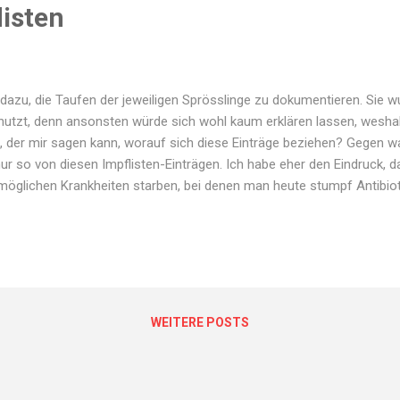
listen
 dazu, die Taufen der jeweiligen Sprösslinge zu dokumentieren. Sie 
tzt, denn ansonsten würde sich wohl kaum erklären lassen, weshalb 
d, der mir sagen kann, worauf sich diese Einträge beziehen? Gegen 
r so von diesen Impflisten-Einträgen. Ich habe eher den Eindruck, d
 möglichen Krankheiten starben, bei denen man heute stumpf Antibio
lungen in der Medizin doch eher in der zweiten Hälfte des 19. Jahrh
WEITERE POSTS