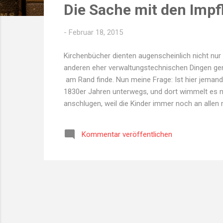
Die Sache mit den Impf
t
s
-
Februar 18, 2015
Kirchenbücher dienten augenscheinlich nicht nur
anderen eher verwaltungstechnischen Dingen genu
am Rand finde. Nun meine Frage: Ist hier jeman
1830er Jahren unterwegs, und dort wimmelt es nu
anschlugen, weil die Kinder immer noch an allen
auftreten. Auch sonst kamen die größeren Entwick
Medizingeschichte auskennt... ...
Kommentar veröffentlichen