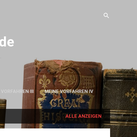
.de
.
 VORFAHREN III
MEINE VORFAHREN IV
PE
ALLE ANZEIGEN