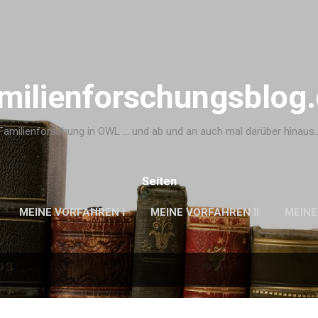
Direkt zum Hauptbereich
milienforschungsblog
Familienforschung in OWL ... und ab und an auch mal darüber hinaus..
Seiten
MEINE VORFAHREN I
MEINE VORFAHREN II
MEINE
ERTHERS GEDÄCHTNIS
MEHR…
DIE SCHWIEGER-SIP